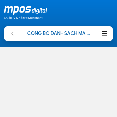
Quản lý & hỗ trợ Merchant
CÔNG BỐ DANH SÁCH MÃ DỰ THƯỞNG HỢP LỆ CỦA CHƯƠNG TRÌNH: "CHẠM THẺ VISA, ĐI QATAR XEM FIFA WORLD CUP™"