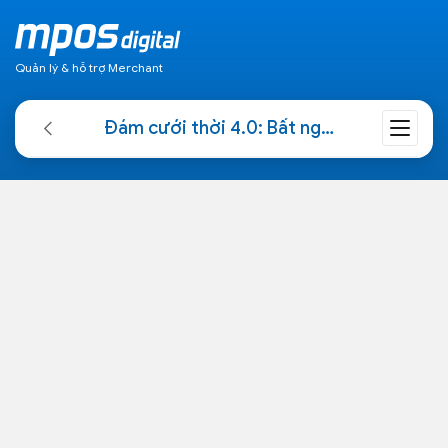
Quản lý & hỗ trợ Merchant
Đám cưới thời 4.0: Bất ngờ cách nhận tiền mừng cưới của cô dâu chú rể 9x tại Nam Định