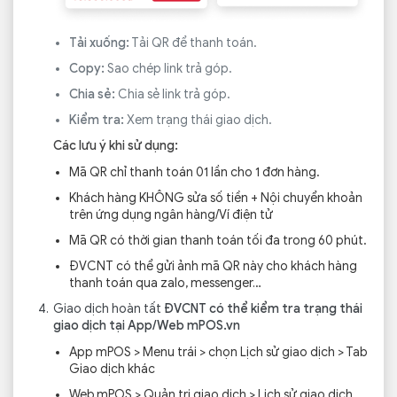
Tải xuống:
Tải QR để thanh toán.
Copy:
Sao chép link trả góp.
Chia sẻ:
Chia sẻ link trả góp.
Kiểm tra:
Xem trạng thái giao dịch.
Các lưu ý khi sử dụng:
Mã QR chỉ thanh toán 01 lần cho 1 đơn hàng.
Khách hàng KHÔNG sửa số tiền + Nội chuyển khoản
trên ứng dụng ngân hàng/Ví điện tử
Mã QR có thời gian thanh toán tối đa trong 60 phút.
ĐVCNT có thể gửi ảnh mã QR này cho khách hàng
thanh toán qua zalo, messenger…
Giao dịch hoàn tất
ĐVCNT có thể kiểm tra trạng thái
giao dịch tại App/Web mPOS.vn
App mPOS > Menu trái > chọn Lịch sử giao dịch > Tab
Giao dịch khác
Web mPOS > Quản trị giao dịch > Lịch sử giao dịch