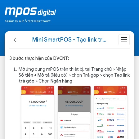
Quản lý & hỗ trợ Merchant
Mini SmartPOS - Tạo link trả góp
3 bước thực hiện của ĐVCNT:
Mở ứng dụng
mPOS
trên thiết bị, tại
Trang chủ
> Nhập
Số tiền + Mô tả
(Nếu có) > chọn
Trả góp
> chọn
Tạo link
trả góp
> Chọn
Ngân hàng