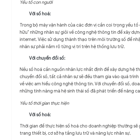
Yếu tố con người
Với số hoá:
Trong bộ máy vận hành của các đơn vị cần coi trọng yếu tố 
hữu" những nhân sự giỏi về công nghệ thông tin để xây dựng
internet. Việc sử dụng thành thạo trên môi trường số để nhậ
nhân sự phải nắm rõ từng vị trí trên hệ thống lưu trữ.
Với chuyển đổi số:
Nếu số hoá cần nguồn nhân lực nhất định để xây dựng hệ th
chuyển đổi số, tất cả nhân sự sẽ đều tham gia vào quá trìn
về việc am hiểu công nghệ thông tin. Với chuyển đổi số, do
những tính năng mà hệ sinh thái số đã phát triển để nâng c
Yếu tố thời gian thực hiện
Với số hoá:
Thời gian để thực hiện số hoá cho doanh nghiệp thường sẽ 
trang thiết bị, cơ sở hạ tầng lưu trữ và năng lực nhân sự.