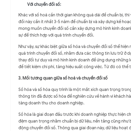
Với chuyển đổi số:
Khác với số hoá cần thời gian không quá dài để chuẩn bị, th
đổi này cần ít nhất 3-5 năm để chuẩn bị và xây dựng kế ho
mong muốn chuyển đổi số cần xây dựng mô hình kinh doanh,
sự để thích hợp với quá trình chuyển đổi.
Như vậy, sự khác biệt giữa số hóa và chuyển đổi số thể hiện 
quá trình chuyển đổi số, nhằm đưa các thông tin lưu trữ ở dạ
thay đổi tư duy và mô hình kinh doanh để ứng dụng những lợi
để tiết kiệm chi phí, tăng hiệu suất công việc. Từ đó có thể
3. Mối tương quan giữa số hoá và chuyển đổi số
Số hóa và số hóa quy trình là một mắt xích quan trọng tron
thông tin đã được số hóa để nghiên cứu về hành vi khách hà
tăng doanh thu cho doanh nghiệp.
Số hóa là giai đoạn đầu trước khi doanh nghiệp thực hiện c
đệm quan trọng nhằm chuẩn bị dữ liệu, nền tảng cũng như 
động chuyển đổi số. Thông qua giai đoạn này, dữ liệu hoạt đ