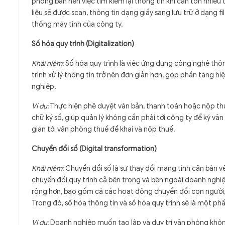
phòng ban nên việc tìm kiếm lại thông tin khi cần tốn nhiều th
liệu sẽ được scan, thông tin dạng giấy sang lưu trữ ở dạng fi
thống máy tính của công ty.
Số hóa quy trình (Digitalization)
Khái niệm:
Số hóa quy trình là việc ứng dụng công nghệ thôn
trình xử lý thông tin trở nên đơn giản hơn, góp phần tăng h
nghiệp.
Ví dụ:
Thực hiện phê duyệt văn bản, thanh toán hoặc nộp th
chữ ký số, giúp quản lý không cần phải tới công ty để ký văn
gian tới văn phòng thuế để khai và nộp thuế.
Chuyển đổi số (Digital transformation)
Khái niệm:
Chuyển đổi số là sự thay đổi mang tính căn bản v
chuyển đổi quy trình cả bên trong và bên ngoài doanh nghiệ
rộng hơn, bao gồm cả các hoạt động chuyển đổi con người,
Trong đó, số hóa thông tin và số hóa quy trình sẽ là một 
Ví dụ:
Doanh nghiệp muốn tạo lập và duy trì văn phòng không