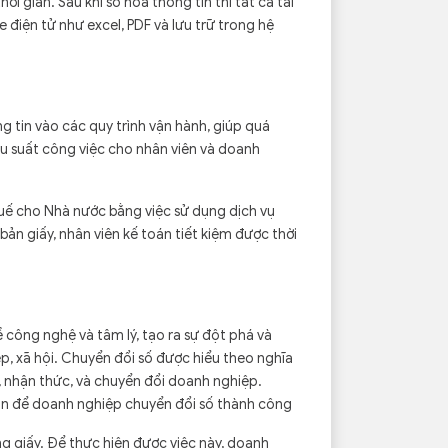
ời gian. Sau khi số hóa thông tin thì tất cả tài
le điện tử như excel, PDF và lưu trữ trong hệ
g tin vào các quy trình vận hành, giúp quá
iệu suất công việc cho nhân viên và doanh
uế cho Nhà nước bằng việc sử dụng dịch vụ
 bản giấy, nhân viên kế toán tiết kiệm được thời
ề công nghệ và tâm lý, tạo ra sự đột phá và
p, xã hội. Chuyển đổi số được hiểu theo nghĩa
 nhận thức, và chuyển đổi doanh nghiệp.
phần để doanh nghiệp chuyển đổi số thành công
 giấy. Để thực hiện được việc này, doanh