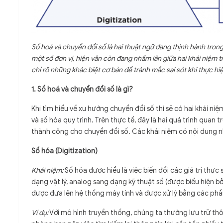
Số hoá và chuyển đổi số là hai thuật ngữ đang thịnh hành trong
một số đơn vị, hiện vẫn còn đang nhầm lẫn giữa hai khái niệm t
chỉ rõ những khác biệt cơ bản để tránh mắc sai sót khi thực hi
1. Số hoá và chuyển đổi số là gì?
Khi tìm hiểu về xu hướng chuyển đổi số thì sẽ có hai khái n
và số hóa quy trình. Trên thực tế, đây là hai quá trình quan
thành công cho chuyển đổi số. Các khái niệm có nội dung n
Số hóa (Digitization)
Khái niệm:
Số hóa được hiểu là việc biến đổi các giá trị thực 
dạng vật lý, analog sang dạng kỹ thuật số (được biểu hiện bở
được đưa lên hệ thống máy tính và được xử lý bằng các phầ
Ví dụ:
Với mô hình truyền thống, chúng ta thường lưu trữ thôn