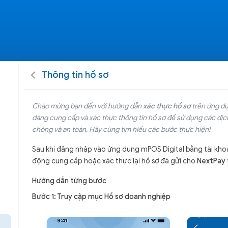
Thông tin hồ sơ
Chào mừng bạn đến với hướng dẫn
xác thực hồ sơ
trên ứng d
dàng cung cấp và xác thực thông tin hồ sơ để sử dụng các dị
chóng và an toàn. Hãy cùng tìm hiểu các bước thực hiện!
Sau khi đăng nhập vào ứng dụng mPOS Digital bằng tài kh
động cung cấp hoặc xác thực lại hồ sơ đã gửi cho
NextPay
Hướng dẫn từng bước
Bước 1: Truy cập mục Hồ sơ doanh nghiệp