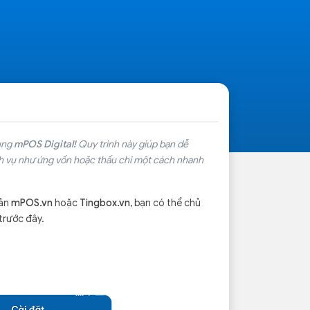
ụng
mPOS Digital!
Quy trình này giúp bạn dễ
ch vụ như ứng vốn hoặc thấu chi một cách nhanh
oản
mPOS.vn
hoặc
Tingbox.vn
, bạn có thể chủ
trước đây.