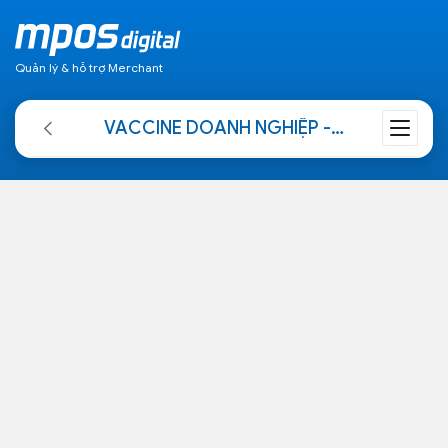
Quản lý & hỗ trợ Merchant
VACCINE DOANH NGHIỆP - 6 BƯỚC XÂY DỰNG DOANH NGHIỆP THÀNH CÔNG